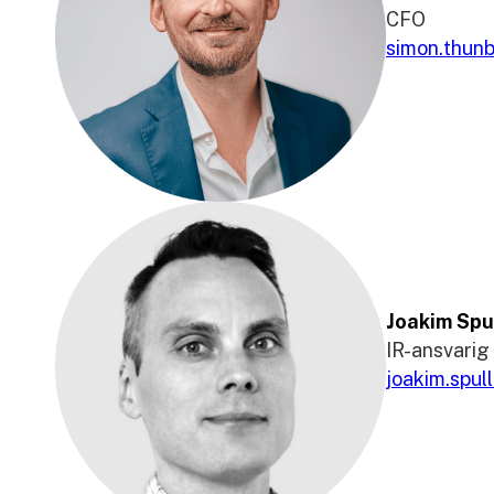
CFO
simon.thun
Joakim Spu
IR-ansvarig
joakim.spul